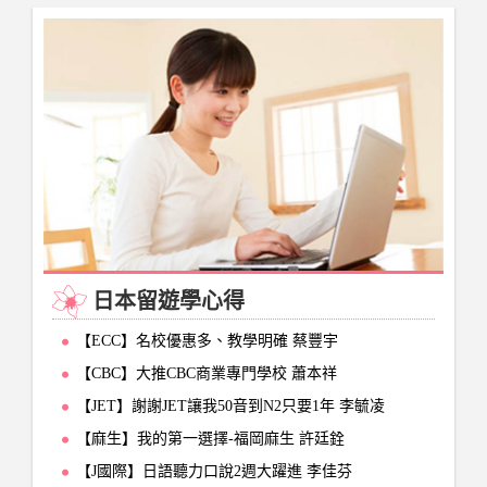
日本留遊學心得
【ECC】名校優惠多、教學明確 蔡豐宇
【CBC】大推CBC商業專門學校 蕭本祥
【JET】謝謝JET讓我50音到N2只要1年 李毓凌
【麻生】我的第一選擇-福岡麻生 許廷銓
【J國際】日語聽力口說2週大躍進 李佳芬