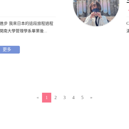
進步 我來日本的這段旅程過程
從開南大學管理學系畢業後...
更多
«
1
2
3
4
5
»