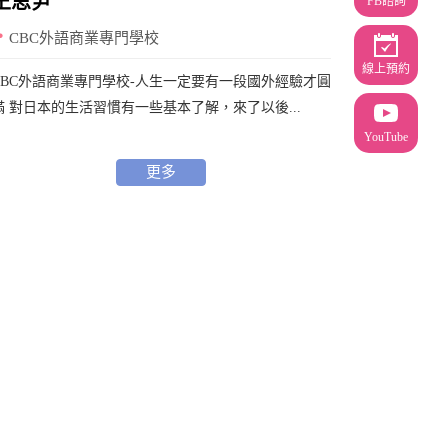
王思尹
FB諮詢
CBC外語商業專門學校
線上預約
CBC外語商業專門學校-人生一定要有一段國外經驗才圓
滿 對日本的生活習慣有一些基本了解，來了以後...
YouTube
更多