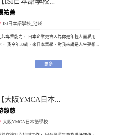
【ISI日本語學校...
張祐菁
ISI日本語學校_池袋
比起專業能力， 日本企業更會因為你是年輕人而雇用
你。 我今年30歲，來日本留學，對我來說是人生夢想...
更多
【大阪YMCA日本...
游馥慈
大阪YMCA日本語學校
就算在這裡沒找到工作， 回台灣還是會為職涯加值。