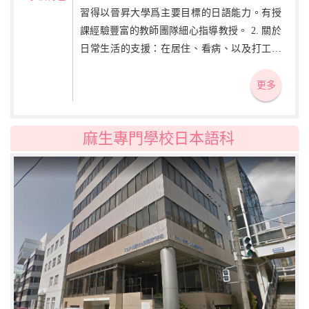
習得以晉昇大學爲主要目標的日語能力。有授
課經驗豐富的教師團隊細心指導教授。 2. 關於
日常生活的支援：在居住、看病、以及打工等
方面隨時可找老師們商談。我們的目標是讓每
一名學生都能每天充實的過好留學生活。 3. 關
更多
於升學指導：從入學起便由各班主任老師們負
責一對一的升學指導。除了向升入大學以及大
麻生專門學校日本語科
學院的人進行升學指導之外，我們還爲將來希
望在日本就業的人提供指導和支援，力求是鞏
固每一位同學的目標。