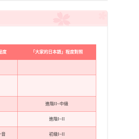
程度
「大家的日本語」程度對照
進階II~中級
進階I~II
十音
初級I~II