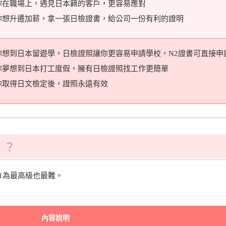
你在職場上，遇見日本籍的客戶，更容易應對
你想升遷加薪，拿一張日檢證書，給公司一份有利的證明
你想到日本留遊學，日檢證照讓你更容易申請學校，N2證書可直接申
你夢想到日本打工度假，擁有日檢證照找工作更簡單
你取得日文檢定後，證照永遠有效
、？
N1為最高級也最難。
內容說明