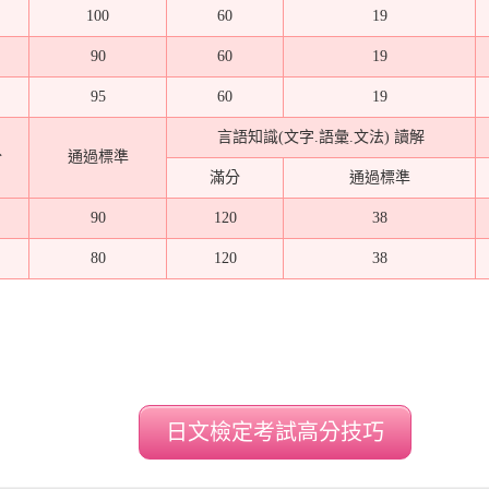
100
60
19
90
60
19
95
60
19
言語知識(文字.語彙.文法) 讀解
分
通過標準
滿分
通過標準
90
120
38
80
120
38
日文檢定考試高分技巧