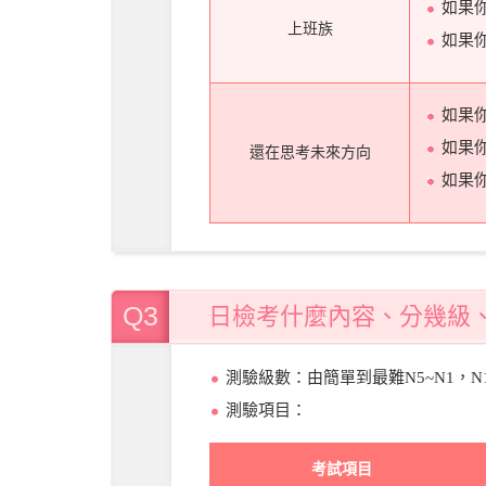
如果
上班族
如果
如果
如果
還在思考未來方向
如果
Q3
日檢考什麼內容、分幾級
測驗級數：由簡單到最難N5~N1，
測驗項目：
考試項目