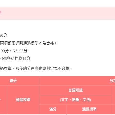
？
60分
兩項都須達到通過標準才為合格。
90分，N3=95分
N3各科均為19分
過標準，即使總分再高也會判定為不合格。
總分
分
言語知識
分
通過標準
(文字‧語彙‧文法)
滿分
通過標準