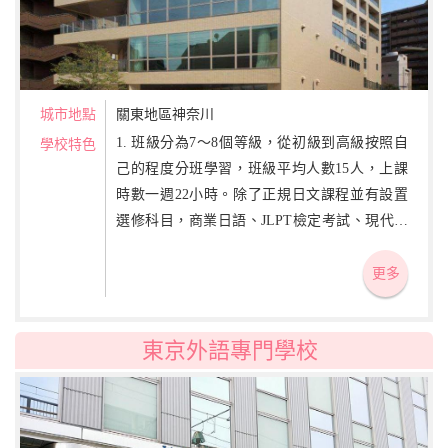
城市地點
關東地區神奈川
1. 班級分為7～8個等級，從初級到高級按照自
學校特色
己的程度分班學習，班級平均人數15人，上課
時數一週22小時。除了正規日文課程並有設置
選修科目，商業日語、JLPT檢定考試、現代日
本事情等選修科目。 2. 初級的教材為【みなん
の日本語】循序漸進地學習，培養聽說讀寫均
更多
衡學習，重視實用性日語的養成。
東京外語專門學校